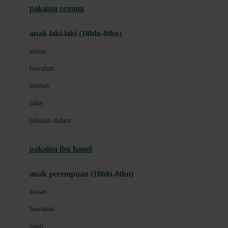
pakaian renang
Bumkins
anak laki-laki (18bln-8thn)
C
atasan
Cetaphil
bawahan
Chicco
setelan
Childlife
jaket
Clevamama
pakaian dalam
Cocolatte
Cottonseeds
pakaian ibu hamil
Cozy N Safe
anak perempuan (18bln-8thn)
Crane
atasan
Cybex
bawahan
D
gaun