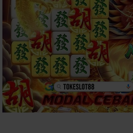
Twistshake
TY Toys
U
V
Veja
Vitaflow
Vtech
W
Waterland
Wellness
X