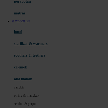
perabotan
Happy Tummy
Hauck
matras
Havaianas
SLOT ONLINE
Hegen
botol
Hot Wheels
sterilizer & warmers
Hybrid
soothers & teethers
I
Inlacta DHA
celemek
Interlac
alat makan
Ivenet
cangkir
J
piring & mangkuk
Jack N Jill
sendok & garpu