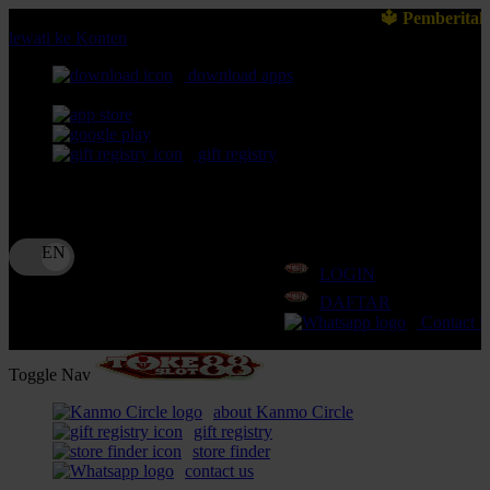
🔱 Pemberitahuan: Selalu pastikan And
lewati ke Konten
download apps
download app from:
gift registry
Bahasa
ID
LOGIN
DAFTAR
Contact 
Toggle Nav
about Kanmo Circle
gift registry
store finder
contact us