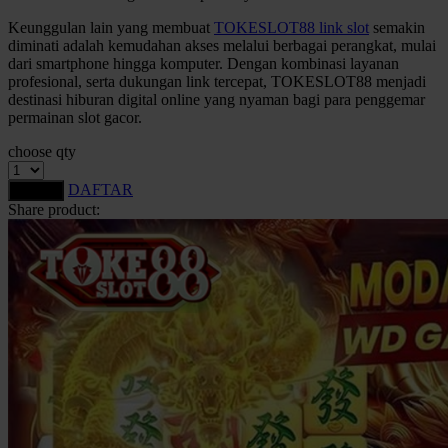
Squishmallows
Keunggulan lain yang membuat
TOKESLOT88 link slot
semakin
diminati adalah kemudahan akses melalui berbagai perangkat, mulai
Starbooks
dari smartphone hingga komputer. Dengan kombinasi layanan
profesional, serta dukungan link tercepat, TOKESLOT88 menjadi
Stick-O
destinasi hiburan digital online yang nyaman bagi para penggemar
permainan slot gacor.
Stokke
choose qty
Sudocrem
Sumimo
DAFTAR
LOGIN
Share product:
Sunnylife
Sun-Staches
Swimava
T
Tommee Tippee
Trunki
Tutti Bambini