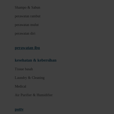
London Taxi
Shampo & Sabun
Love To Dream
perawatan rambut
perawatan mulut
M
perawatan diri
Magformers
Mama's Choice
perawatan ibu
Mamas&Papas
kesehatan & kebersihan
Mamaway
Tissue basah
Maxi Cosi
Laundry & Cleaning
Megabloks
Medical
Micro
Air Purifier & Humidifier
MiDeer
Mimi & Lula
potty
Mini Monkey