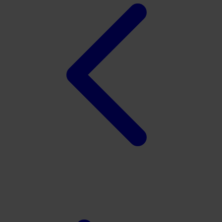
Xootz
Y
Yamatoya
Z
Zaxy
Zoggs
0-9
4Moms
59S