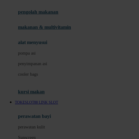
Joie
pengolah makanan
Joolz
Jujube
makanan & multivitamin
K
alat menyusui
Kiddycuts
pompa asi
Kumon
penyimpanan asi
L
cooler bags
Leapfrog
kursi makan
Leclerc
TOKESLOT88 LINK SLOT
Lee Vierra
Lillebaby
perawatan bayi
Little Bird Told Me
perawatan kulit
Little Miss Janis
Sunscreen