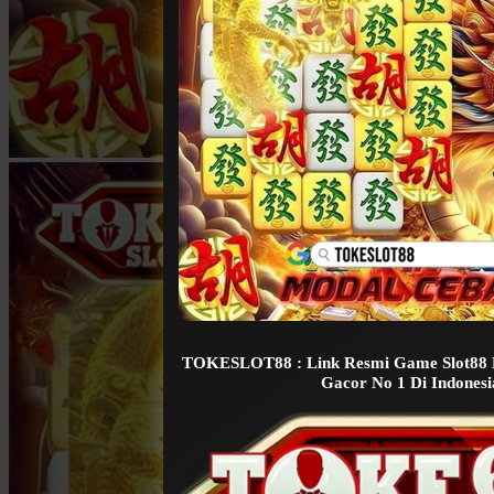
TOKESLOT88 : Link Resmi Game Slot88
Gacor No 1 Di Indonesi