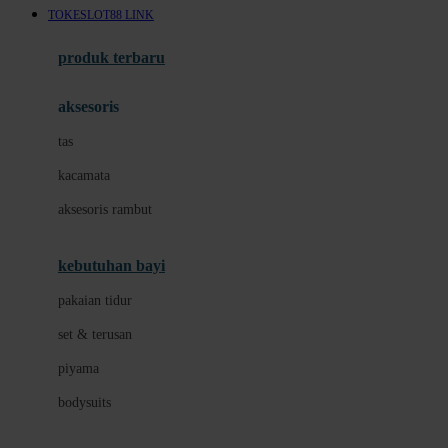
TOKESLOT88 LINK
Azetabio
produk terbaru
B
aksesoris
Baabaasheepz
tas
Babiators
kacamata
Baby Dove
aksesoris rambut
Baby Jogger
Baby Rovega
kebutuhan bayi
Babybee
pakaian tidur
Banana Boat
set & terusan
Banz
piyama
Barbie
bodysuits
Beaba