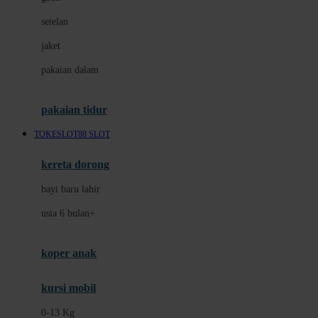
Dae Organics
setelan
Docare
jaket
Doona
pakaian dalam
Down To Earth
Drew
pakaian tidur
Dr. Brown's
TOKESLOT88 SLOT
E
kereta dorong
ELC
bayi baru lahir
Ergobaby
usia 6 bulan+
Expert Care
koper anak
Ezyroller
kursi mobil
F
0-13 Kg