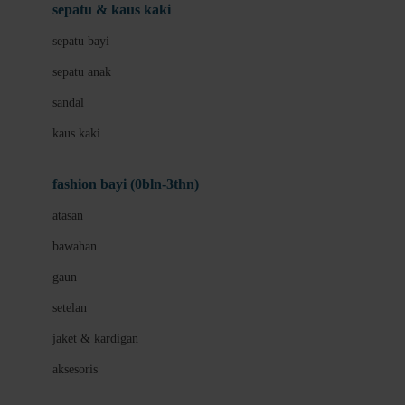
Beauty Barn
sepatu & kaus kaki
Bio Oil
sepatu bayi
Biolane
sepatu anak
Bite Fighters
sandal
Bizzi Growin
kaus kaki
Blackmores
fashion bayi (0bln-3thn)
Blooming Marvellous
atasan
Bonnels
bawahan
Bravado
gaun
Bruder
setelan
Brush Baby
jaket & kardigan
Buds Organics
aksesoris
Bugaboo
Buggygear